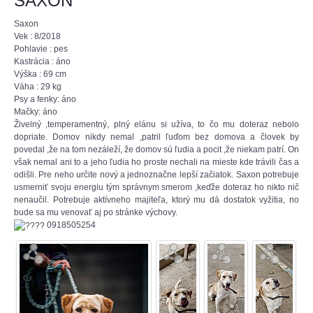
SAXON
Saxon
Vek : 8/2018
Pohlavie : pes
Kastrácia : áno
Výška : 69 cm
Váha : 29 kg
Psy a fenky: áno
Mačky: áno
Živelný ,temperamentný, plný elánu si užíva, to čo mu doteraz nebolo
dopriate. Domov nikdy nemal ,patril ľuďom bez domova a človek by
povedal ,že na tom nezáleží, že domov sú ľudia a pocit ,že niekam patrí. On
však nemal ani to a jeho ľudia ho proste nechali na mieste kde trávili čas a
odišli. Pre neho určite nový a jednoznačne lepší začiatok. Saxon potrebuje
usmerniť svoju energiu tým správnym smerom ,keďže doteraz ho nikto nič
nenaučil. Potrebuje aktívneho majiteľa, ktorý mu dá dostatok vyžitia, no
bude sa mu venovať aj po stránke výchovy.
0918505254