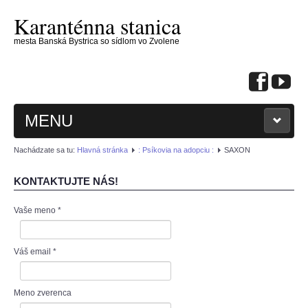
Karanténna stanica
mesta Banská Bystrica so sídlom vo Zvolene
MENU
Nachádzate sa tu:
Hlavná stránka
: Psíkovia na adopciu :
SAXON
KONTAKTUJTE NÁS!
Vaše meno
*
: KONTAKTUJTE NÁS :
: PSÍKOVIA NA ADOPCIU :
Váš email
*
: MAČIČKY NA ADOPCIU :
Meno zverenca