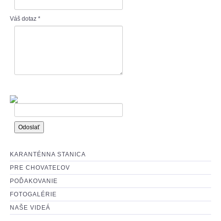
: O ADOPCII :
Váš dotaz
*
: AKO MÔŽETE POMÔCŤ? :
KARANTÉNNA STANICA
PRE CHOVATEĽOV
POĎAKOVANIE
FOTOGALÉRIE
NAŠE VIDEÁ