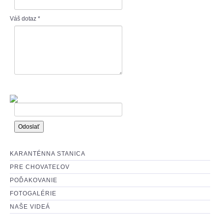
: O ADOPCII :
Váš dotaz
*
: AKO MÔŽETE POMÔCŤ? :
KARANTÉNNA STANICA
PRE CHOVATEĽOV
POĎAKOVANIE
FOTOGALÉRIE
NAŠE VIDEÁ