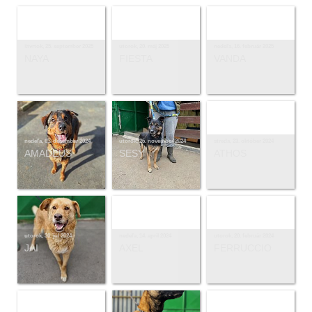
štvrtok, 25. september 2025
utorok, 20. máj 2025
nedeľa, 16. február 2025
NAYA
FIESTA
VANDA
nedeľa, 01. december 2024
utorok, 26. november 2024
streda, 23. október 2024
AMADEUS
SESY
ATHOS
utorok, 30. júl 2024
nedeľa, 14. apríl 2024
utorok, 20. február 2024
JAI
AXEL
FERRUCCIO