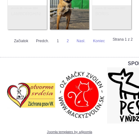
utorok, 20. február 2024
utorok, 23. január 2024
piatok, 29. september 2023
LAMBORGHINI
LADY
BORIS
Strana 1 z 2
Začiatok
Predch.
1
2
Nasl.
Koniec
SPO
Joomla templates by a4joomla