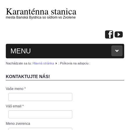
Karanténna stanica
mesta Banská Bystrica so sídlom vo Zvolene
MENU
Nachádzate sa tu:
Hlavná stránka
: Psíkovia na adopciu :
KONTAKTUJTE NÁS!
Vaše meno
*
: KONTAKTUJTE NÁS :
: PSÍKOVIA NA ADOPCIU :
Váš email
*
: MAČIČKY NA ADOPCIU :
Meno zverenca