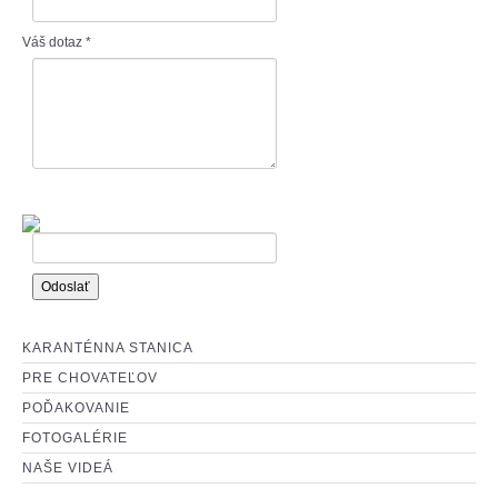
: O ADOPCII :
Váš dotaz
*
: AKO MÔŽETE POMÔCŤ? :
KARANTÉNNA STANICA
PRE CHOVATEĽOV
POĎAKOVANIE
FOTOGALÉRIE
NAŠE VIDEÁ