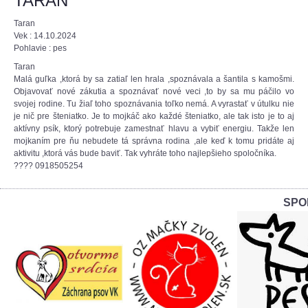
TARAN
Taran
Vek : 14.10.2024
Pohlavie : pes
Taran
Malá guľka ,ktorá by sa zatiaľ len hrala ,spoznávala a šantila s kamošmi.
Objavovať nové zákutia a spoznávať nové veci ,to by sa mu páčilo vo
svojej rodine. Tu žiaľ toho spoznávania toľko nemá. A vyrastať v útulku nie
je nič pre šteniatko. Je to mojkáč ako každé šteniatko, ale tak isto je to aj
aktívny psík, ktorý potrebuje zamestnať hlavu a vybiť energiu. Takže len
mojkaním pre ňu nebudete tá správna rodina ,ale keď k tomu pridáte aj
aktivitu ,ktorá vás bude baviť. Tak vyhráte toho najlepšieho spoločníka.
???? 0918505254
SPO