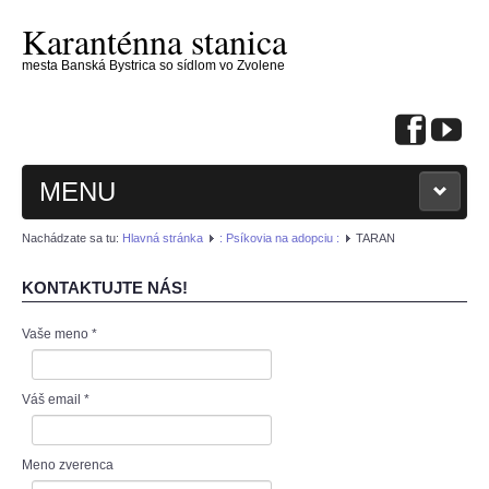
Karanténna stanica
mesta Banská Bystrica so sídlom vo Zvolene
MENU
Nachádzate sa tu:
Hlavná stránka
: Psíkovia na adopciu :
TARAN
KONTAKTUJTE NÁS!
Vaše meno
*
: KONTAKTUJTE NÁS :
: PSÍKOVIA NA ADOPCIU :
Váš email
*
: MAČIČKY NA ADOPCIU :
Meno zverenca