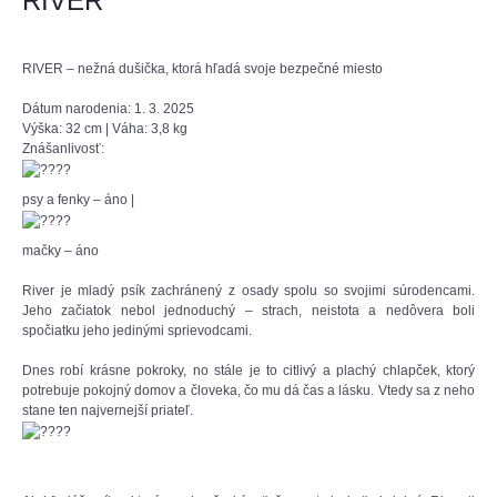
RIVER
RIVER – nežná dušička, ktorá hľadá svoje bezpečné miesto
Dátum narodenia: 1. 3. 2025
Výška: 32 cm | Váha: 3,8 kg
Znášanlivosť:
psy a fenky – áno |
mačky – áno
River je mladý psík zachránený z osady spolu so svojimi súrodencami.
Jeho začiatok nebol jednoduchý – strach, neistota a nedôvera boli
spočiatku jeho jedinými sprievodcami.
Dnes robí krásne pokroky, no stále je to citlivý a plachý chlapček, ktorý
potrebuje pokojný domov a človeka, čo mu dá čas a lásku. Vtedy sa z neho
stane ten najvernejší priateľ.