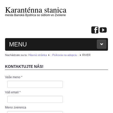
Karanténna stanica
mesta Banská Bystrica so sídlom vo Zvolene
MENU
Nachádzate sa tu:
Hlavná stránka
: Psíkovia na adopciu :
RIVER
KONTAKTUJTE NÁS!
Vaše meno
*
: KONTAKTUJTE NÁS :
: PSÍKOVIA NA ADOPCIU :
Váš email
*
: MAČIČKY NA ADOPCIU :
Meno zverenca