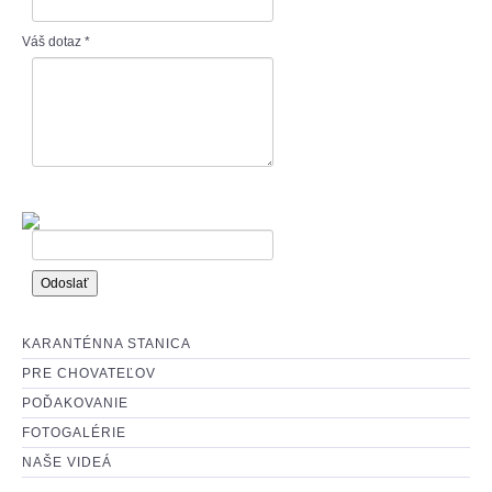
: O ADOPCII :
Váš dotaz
*
: AKO MÔŽETE POMÔCŤ? :
KARANTÉNNA STANICA
PRE CHOVATEĽOV
POĎAKOVANIE
FOTOGALÉRIE
NAŠE VIDEÁ