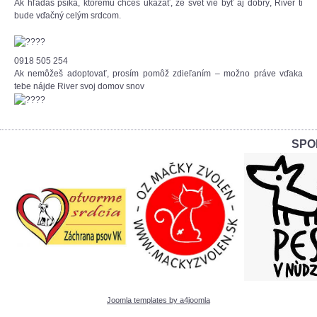
Ak hľadáš psíka, ktorému chceš ukázať, že svet vie byť aj dobrý, River ti
bude vďačný celým srdcom.
0918 505 254
Ak nemôžeš adoptovať, prosím pomôž zdieľaním – možno práve vďaka
tebe nájde River svoj domov snov
SPO
Joomla templates by a4joomla