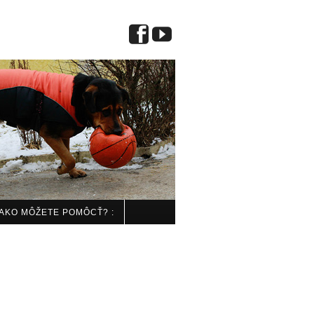
 AKO MÔŽETE POMÔCŤ? :