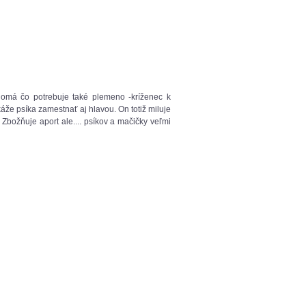
vedomá čo potrebuje také plemeno -kríženec k
káže psíka zamestnať aj hlavou. On totiž miluje
. Zbožňuje aport ale.... psíkov a mačičky veľmi