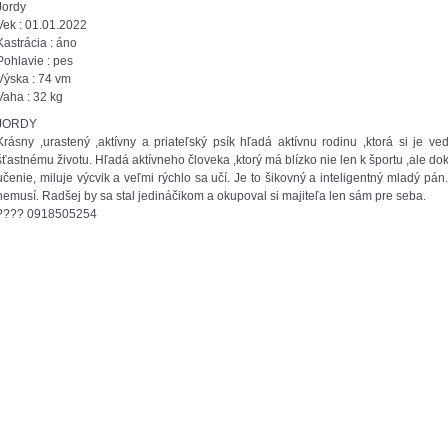
Jordy
Vek : 01.01.2022
Kastrácia : áno
Pohlavie : pes
Výska : 74 vm
Vaha : 32 kg
JORDY
Krásny ,urastený ,aktívny a priateľský psík hľadá aktívnu rodinu ,ktorá si je 
šťastnému životu. Hľadá aktívneho človeka ,ktorý má blízko nie len k športu ,ale do
učenie, miluje výcvik a veľmi rýchlo sa učí. Je to šikovný a inteligentný mladý pán
nemusí. Radšej by sa stal jedináčikom a okupoval si majiteľa len sám pre seba.
???? 0918505254