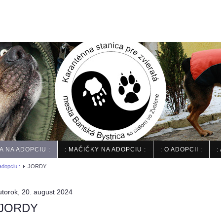
IA NA ADOPCIU :
: MAČIČKY NA ADOPCIU :
: O ADOPCII :
:
adopciu :
JORDY
utorok, 20. august 2024
JORDY