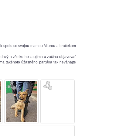
enok spolu so svojou mamou Miurou a bračekom
vedavý a všetko ho zaujíma a začína objavovať
doma takéhoto úžasného parťáka tak neváhajte