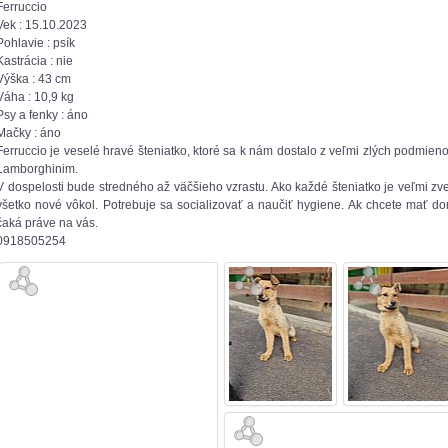
Ferruccio
Vek : 15.10.2023
Pohlavie : psík
Kastrácia : nie
Výška : 43 cm
Váha : 10,9 kg
Psy a fenky : áno
Mačky : áno
Ferruccio je veselé hravé šteniatko, ktoré sa k nám dostalo z veľmi zlých podmi
Lamborghinim.
V dospelosti bude stredného až väčšieho vzrastu. Ako každé šteniatko je veľmi z
všetko nové vôkol. Potrebuje sa socializovať a naučiť hygiene. Ak chcete mať 
čaká práve na vás.
0918505254