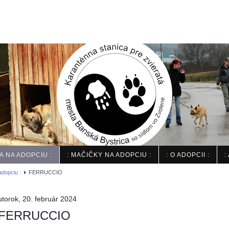
IA NA ADOPCIU :
: MAČIČKY NA ADOPCIU :
: O ADOPCII :
:
adopciu :
FERRUCCIO
utorok, 20. február 2024
FERRUCCIO