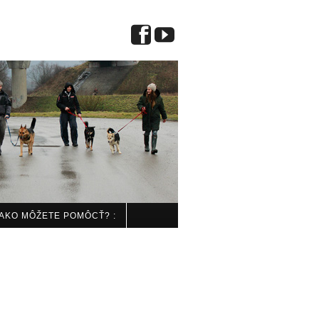
 AKO MÔŽETE POMÔCŤ? :