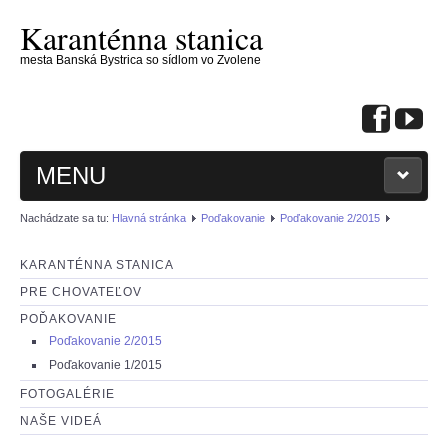
Karanténna stanica
mesta Banská Bystrica so sídlom vo Zvolene
MENU
Nachádzate sa tu:
Hlavná stránka
Poďakovanie
Poďakovanie 2/2015
KARANTÉNNA STANICA
PRE CHOVATEĽOV
: KONTAKTUJTE NÁS :
POĎAKOVANIE
Poďakovanie 2/2015
: PSÍKOVIA NA ADOPCIU :
Poďakovanie 1/2015
FOTOGALÉRIE
: MAČIČKY NA ADOPCIU :
NAŠE VIDEÁ