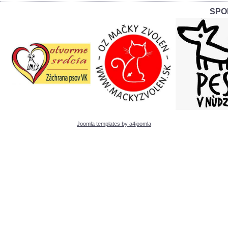
SPO
Joomla templates by a4joomla