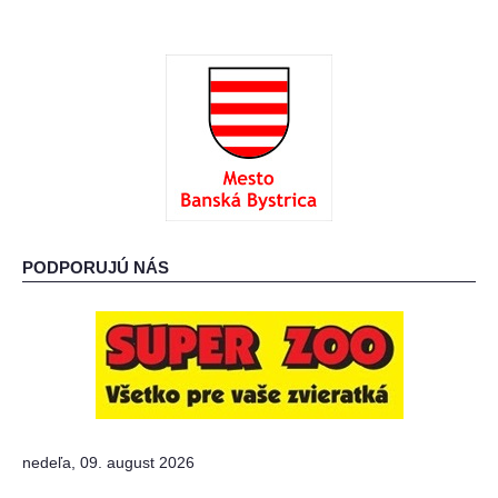
: O ADOPCII :
: AKO MÔŽETE POMÔCŤ? :
PODPORUJÚ NÁS
nedeľa, 09. august 2026