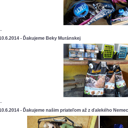
--
10.6.2014 - Ďakujeme Beky Muránskej
--
10.6.2014 - Ďakujeme našim priateľom až z ďalekého Nemec