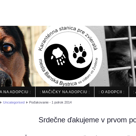
IA NA ADOPCIU :
: MAČIČKY NA ADOPCIU :
: O ADOPCII :
:
Uncategorised
Poďakovanie - 1 polrok 2014
Srdečne ďakujeme v prvom po