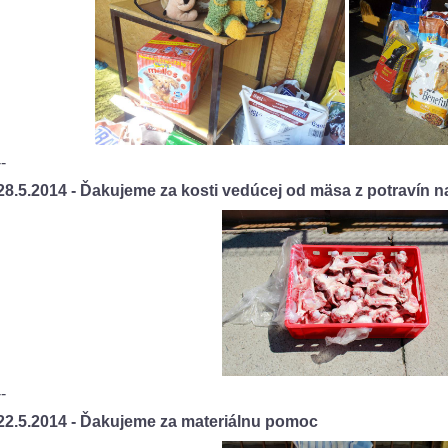
--
28.5.2014 - Ďakujeme za kosti vedúcej od mäsa z potravín n
--
22.5.2014 - Ďakujeme za materiálnu pomoc