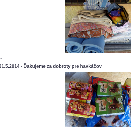
--
21.5.2014 - Ďakujeme za dobroty pre havkáčov