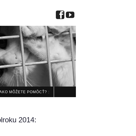
 AKO MÔŽETE POMÔCŤ? :
lroku 2014: