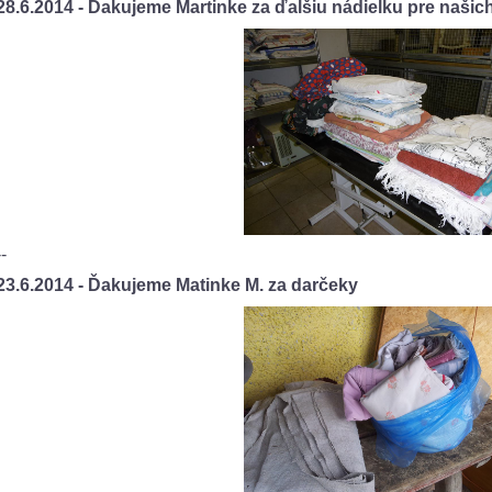
28.6.2014 - Ďakujeme Martinke za ďalšiu nádielku pre naši
--
23.6.2014 - Ďakujeme Matinke M. za darčeky