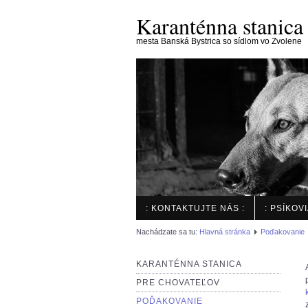
Karanténna stanica
mesta Banská Bystrica so sídlom vo Zvolene
: KONTAKTUJTE NÁS :
: PSÍKOV
Nachádzate sa tu:
Hlavná stránka
Poďakovanie
KARANTÉNNA STANICA
PRE CHOVATEĽOV
POĎAKOVANIE