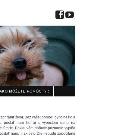
 AKO MÔŽETE POMÔCŤ? :
chrániť život. Bez vašej pomoci by to nešlo a
o a poslať nám ho aj s výpočtom dane na
 úrade. Pokial vám daňové priznanie vypĺňa
 poslať nám. Inak tieto 2% nebudú započítané