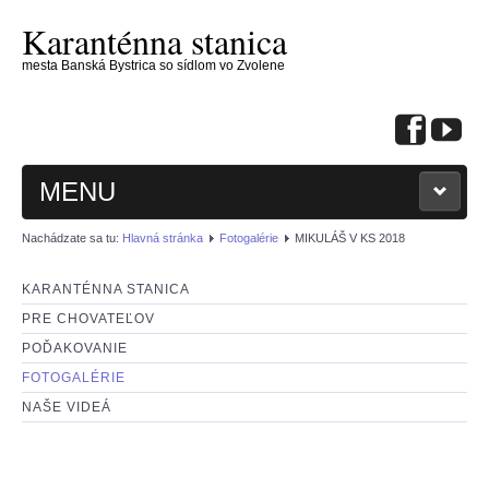
Karanténna stanica
mesta Banská Bystrica so sídlom vo Zvolene
MENU
Nachádzate sa tu:
Hlavná stránka
Fotogalérie
MIKULÁŠ V KS 2018
KARANTÉNNA STANICA
PRE CHOVATEĽOV
: KONTAKTUJTE NÁS :
POĎAKOVANIE
FOTOGALÉRIE
: PSÍKOVIA NA ADOPCIU :
NAŠE VIDEÁ
: MAČIČKY NA ADOPCIU :